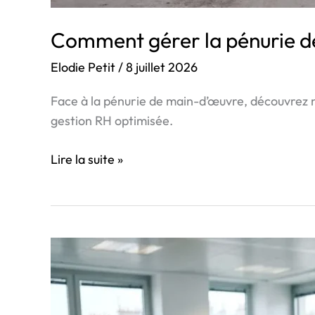
Comment gérer la pénurie de
Elodie Petit
/
8 juillet 2026
Face à la pénurie de main-d’œuvre, découvrez no
gestion RH optimisée.
Lire la suite »
Pénurie
de
main-
d’œuvre