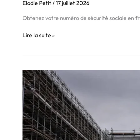
Elodie Petit
/
17 juillet 2026
Obtenez votre numéro de sécurité sociale en fr
Lire la suite »
Comment
gérer
la
pénurie
de
main-
d’œuvre
: