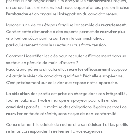
prérequis non négociables. On analyse les
candidatures
reçues,
on conduit des entretiens techniques approfondis, puis on finalise
l’
embauche
et on organise l’
intégration
du candidat retenu.
Ignorer l’une de ces étapes fragilise l’ensemble du
recrutement
.
Confier cette démarche à des experts permet de
recruter
plus
vite tout en sécurisant la conformité administrative,
particulièrement dans les secteurs sous forte tension.
Comment identifier les clés pour recruter efficacement dans un
secteur en pénurie de main-d’œuvre ?
Face à une pénurie structurelle,
recruter efficacement
suppose
d’élargir le vivier de candidats qualifiés à l’échelle européenne.
C’est précisément sur ce levier que repose notre approche.
La
sélection
des profils est prise en charge dans son intégralité,
tout en valorisant votre marque employeur pour attirer des
candidats
passifs. La maîtrise des obligations légales permet de
recruter
en toute sérénité, sans risque de non-conformité.
Concrètement, les délais de recherche se réduisent et les profils
retenus correspondent réellement à vos exigences