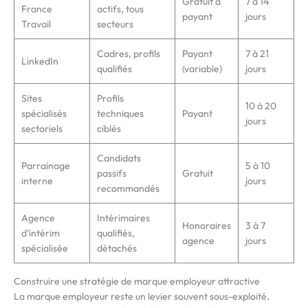
Gratuit à
7 à 14
France
actifs, tous
payant
jours
Travail
secteurs
Cadres, profils
Payant
7 à 21
LinkedIn
qualifiés
(variable)
jours
Sites
Profils
10 à 20
spécialisés
techniques
Payant
jours
sectoriels
ciblés
Candidats
Parrainage
5 à 10
passifs
Gratuit
interne
jours
recommandés
Agence
Intérimaires
Honoraires
3 à 7
d’intérim
qualifiés,
agence
jours
spécialisée
détachés
Construire une stratégie de marque employeur attractive
La marque employeur reste un levier souvent sous-exploité.