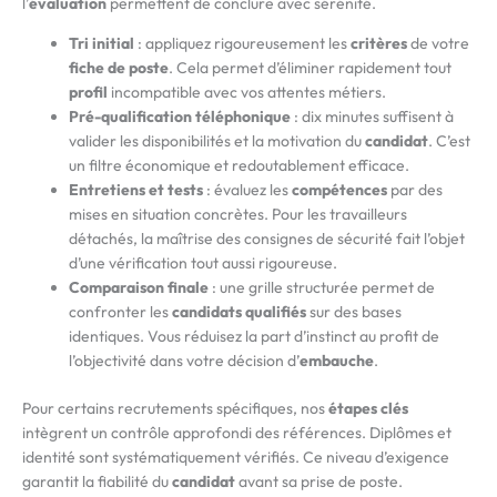
l’
évaluation
permettent de conclure avec sérénité.
Tri initial
: appliquez rigoureusement les
critères
de votre
fiche de poste
. Cela permet d’éliminer rapidement tout
profil
incompatible avec vos attentes métiers.
Pré-qualification téléphonique
: dix minutes suffisent à
valider les disponibilités et la motivation du
candidat
. C’est
un filtre économique et redoutablement efficace.
Entretiens et tests
: évaluez les
compétences
par des
mises en situation concrètes. Pour les travailleurs
détachés, la maîtrise des consignes de sécurité fait l’objet
d’une vérification tout aussi rigoureuse.
Comparaison finale
: une grille structurée permet de
confronter les
candidats qualifiés
sur des bases
identiques. Vous réduisez la part d’instinct au profit de
l’objectivité dans votre décision d’
embauche
.
Pour certains recrutements spécifiques, nos
étapes clés
intègrent un contrôle approfondi des références. Diplômes et
identité sont systématiquement vérifiés. Ce niveau d’exigence
garantit la fiabilité du
candidat
avant sa prise de poste.